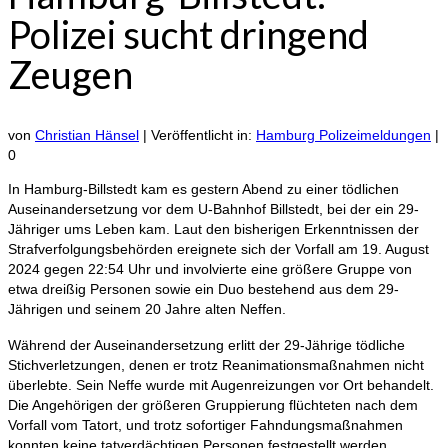
Polizei sucht dringend
Zeugen
von
Christian Hänsel
|
Veröffentlicht in:
Hamburg Polizeimeldungen
|
0
In Hamburg-Billstedt kam es gestern Abend zu einer tödlichen
Auseinandersetzung vor dem U-Bahnhof Billstedt, bei der ein 29-
Jähriger ums Leben kam. Laut den bisherigen Erkenntnissen der
Strafverfolgungsbehörden ereignete sich der Vorfall am 19. August
2024 gegen 22:54 Uhr und involvierte eine größere Gruppe von
etwa dreißig Personen sowie ein Duo bestehend aus dem 29-
Jährigen und seinem 20 Jahre alten Neffen.
Während der Auseinandersetzung erlitt der 29-Jährige tödliche
Stichverletzungen, denen er trotz Reanimationsmaßnahmen nicht
überlebte. Sein Neffe wurde mit Augenreizungen vor Ort behandelt.
Die Angehörigen der größeren Gruppierung flüchteten nach dem
Vorfall vom Tatort, und trotz sofortiger Fahndungsmaßnahmen
konnten keine tatverdächtigen Personen festgestellt werden.