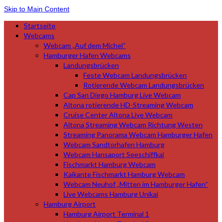
Skip to Main Content
Startseite
Webcams
Webcam „Auf dem Michel“
Hamburger Hafen Webcams
Landungsbrücken
Feste Webcam Landungsbrücken
Rotierende Webcam Landungsbrücken
Cap San Diego Hamburg Live Webcam
Altona rotierende HD-Streaming Webcam
Cruise Center Altona Live Webcam
Altona Streaming Webcam Richtung Westen
Streaming Panorama Webcam Hamburger Hafen
Webcam Sandtorhafen Hamburg
Webcam Hansaport Seeschiffkai
Fischmarkt Hamburg Webcam
Kaikante Fischmarkt Hamburg Webcam
Webcam Neuhof „Mitten im Hamburger Hafen“
Live Webcams Hamburg Unikai
Hamburg Airport
Hamburg Airport Terminal 1