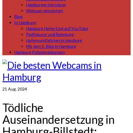
Hamburger Horoskop
Webcam einreichen
Blog
In Hamburg
Hamburg Hafen Live auf YouTube
Parkhäuser und Belegung
Hafenrundfahrten in Hamburg
Mit dem E-Bike in Hamburg
Hamburg Polizeimeldungen
21
Aug. 2024
Tödliche
Auseinandersetzung in
Hamburg-Billstedt: